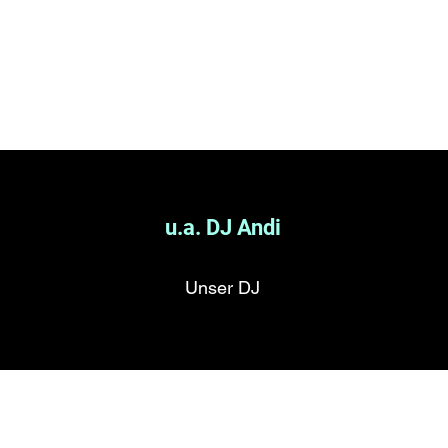
Start
Üb
u.a. DJ Andi
Unser DJ