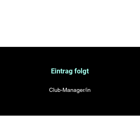
er den Club
Events
Galerie
Kontakt
Mehr
Eintrag folgt
Club-Manager/in