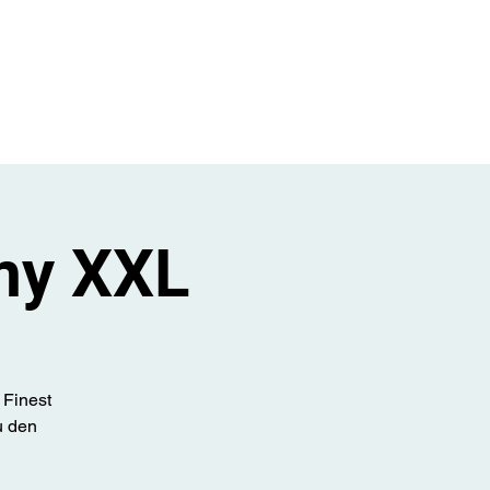
er den Club
Events
Galerie
Kontakt
Mehr
my XXL
 Finest
u den