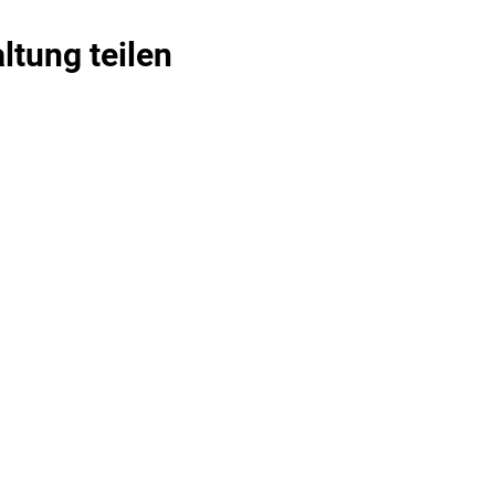
ltung teilen
Tanzbar Old Smuggler
info@tanzbar.old-smuggler.de
07907 2858
Blätteräcker 9, 74523 Schwäbisch Hall
©2021 Tanzbar Old Smuggler. Erstellt mit Wix.com