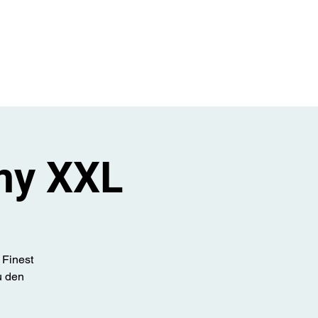
er den Club
Events
Galerie
Kontakt
Mehr
my XXL
 Finest
u den