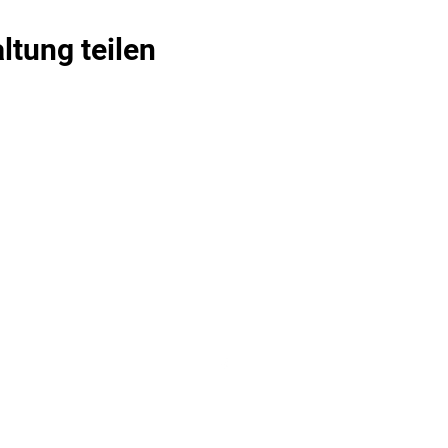
ltung teilen
Tanzbar Old Smuggler
info@tanzbar.old-smuggler.de
07907 2858
Blätteräcker 9, 74523 Schwäbisch Hall
©2021 Tanzbar Old Smuggler. Erstellt mit Wix.com