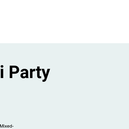
er den Club
Events
Galerie
Kontakt
Mehr
i Party
 Mixed-