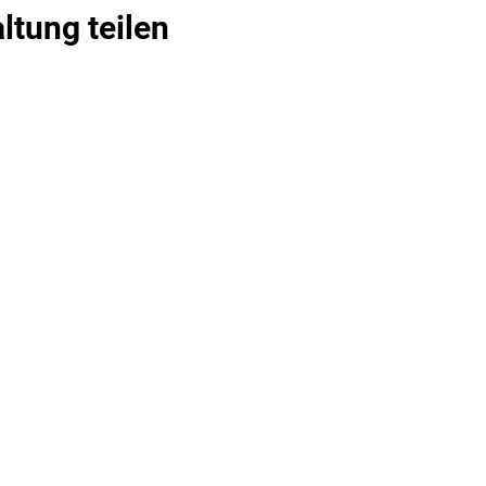
ltung teilen
Tanzbar Old Smuggler
info@tanzbar.old-smuggler.de
07907 2858
Blätteräcker 9, 74523 Schwäbisch Hall
©2021 Tanzbar Old Smuggler. Erstellt mit Wix.com