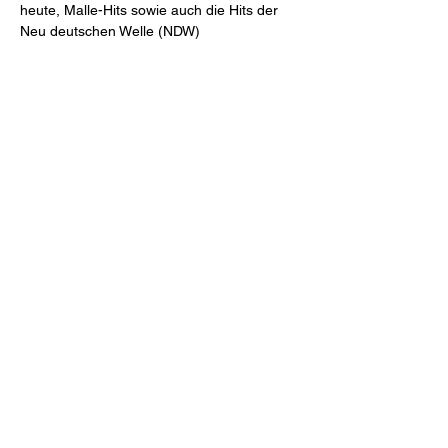
heute, Malle-Hits sowie auch die Hits der 
Neu deutschen Welle (NDW)
Diese Veranstaltung teilen
Tanzbar Old Smuggler
info@tanzbar.old-smuggler.de
07907 2858
Blätteräcker 9, 74523 Schwäbisch Hall