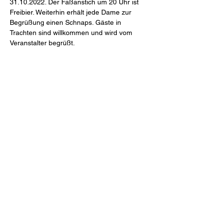
31.10.2022. Der Faßanstich um 20 Uhr ist 
Freibier. Weiterhin erhält jede Dame zur 
Begrüßung einen Schnaps. Gäste in 
Trachten sind willkommen und wird vom 
Veranstalter begrüßt.
Diese Veranstaltung teilen
Tanzbar Old Smuggler
info@tanzbar.old-smuggler.de
07907 2858