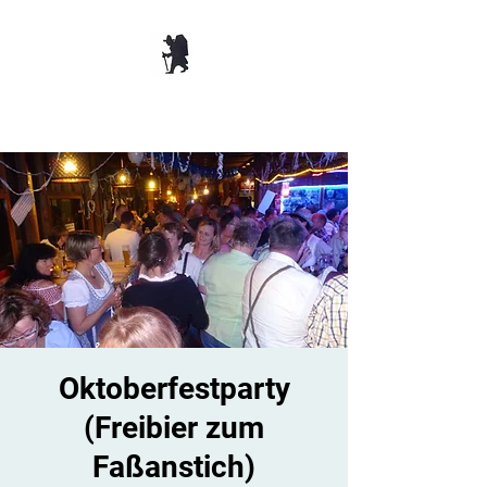
TANZBAR OLD
SMUGGLER ​
Oktoberfestparty
(Freibier zum
Faßanstich)