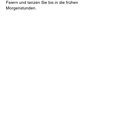
Feiern und tanzen Sie bis in die frühen
Morgenstunden.
Diese Veranstaltung teilen
Tanzbar Old Smuggler
info@tanzbar.old-smuggler.de
07907 2858
Blätteräcker 9, 74523 Schwäbisch Hall