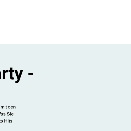
er den Club
Events
Galerie
Kontakt
Mehr
rty -
 mit den
Was Sie
s Hits