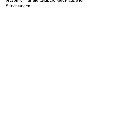
präsentiert für Sie tanzbare Musik aus allen
Stilrichtungen.
Diese Veranstaltung teilen
Tanzbar Old Smuggler
info@tanzbar.old-smuggler.de
07907 2858
Blätteräcker 9, 74523 Schwäbisch Hall