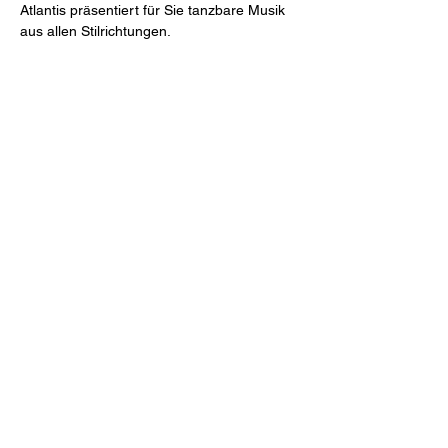
Atlantis präsentiert für Sie tanzbare Musik 
aus allen Stilrichtungen.  
Diese Veranstaltung teilen
Tanzbar Old Smuggler
info@tanzbar.old-smuggler.de
07907 2858
Blätteräcker 9, 74523 Schwäbisch Hall