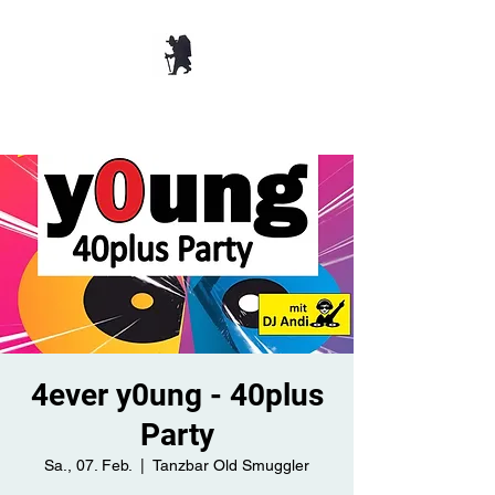
TANZBAR OLD
SMUGGLER ​
4ever y0ung - 40plus
Party
Sa., 07. Feb.
  |  
Tanzbar Old Smuggler