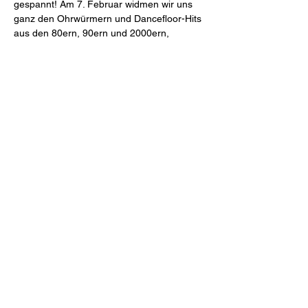
gespannt! Am 7. Februar widmen wir uns 
ganz den Ohrwürmern und Dancefloor-Hits 
aus den 80ern, 90ern und 2000ern, 
ergänzt durch vieles, was heute aus den 
Lautsprechern dröhnt. Es erwartet euch ein 
buntes Potpourri aus…
Weiterlesen >
Diese Veranstaltung teilen
Tanzbar Old Smuggler
info@tanzbar.old-smuggler.de