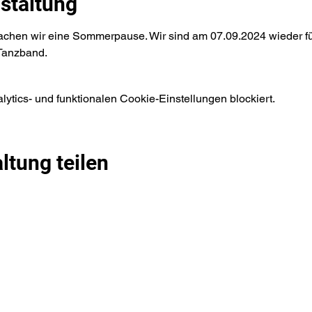
staltung
achen wir eine Sommerpause. Wir sind am 07.09.2024 wieder fü
 Tanzband.
tics- und funktionalen Cookie-Einstellungen blockiert.
ltung teilen
Tanzbar Old Smuggler
info@tanzbar.old-smuggler.de