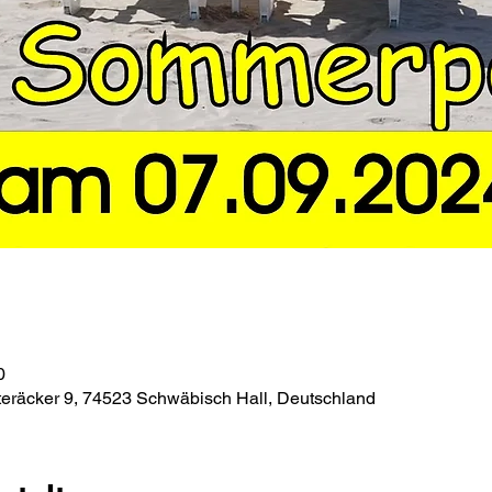
0
teräcker 9, 74523 Schwäbisch Hall, Deutschland