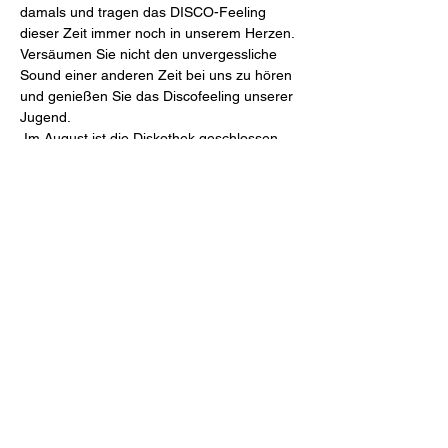
damals und tragen das DISCO-Feeling 
dieser Zeit immer noch in unserem Herzen. 
Versäumen Sie nicht den unvergessliche 
Sound einer anderen Zeit bei uns zu hören 
und genießen Sie das Discofeeling unserer 
Jugend.
 Im August ist die Diskothek geschlossen. 
Weiter geht es dann wieder am 1. Samstag 
im September mit dem Flowerteam aus 
Öhringen mit der…
Weiterlesen >
Diese Veranstaltung teilen